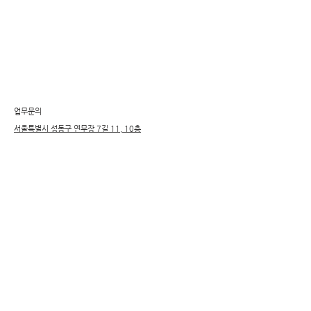
​업무문의
서울특별시 성동구 연무장 7길 11, 10층
E-mail :
sgtohks@gmail.com
Facebook : @J curiosity
Copyrightⓒ2009~2021 All right reserved.
퍼셉션
​플레이스캠프성수
​폴크디자인협동조합
살롱918
창신외경